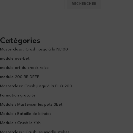
RECHERCHER
Catégories
Masterclass : Crush jusqu'à la NL100
module overbet
module art du check raise
module 200 BB DEEP
Masterclass: Crush jusqu'à la PLO 200
Formation gratuite
Module : Masteriser les pots 3bet
Module : Bataille de blindes
Module : Crush le fish
Masterclass : Crush les middle stakes