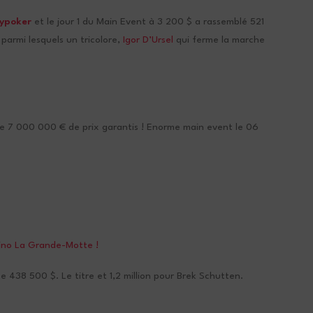
ypoker
et le jour 1 du Main Event à 3 200 $ a rassemblé 521
parmi lesquels un tricolore,
Igor D’Ursel
qui ferme la marche
 de 7 000 000 € de prix garantis ! Enorme main event le 06
sino La Grande-Motte !
 438 500 $. Le titre et 1,2 million pour Brek Schutten.