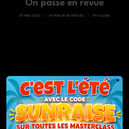
On passe en revue
25 MAI 2021
|
IN
REVUE DE PRESSE
|
BY
JULIEN
×