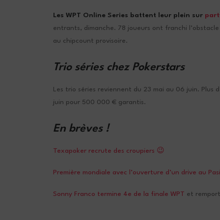
Les WPT Online Series battent leur plein sur
part
entrants, dimanche. 78 joueurs ont franchi l’obstacle 
au chipcount provisoire.
Trio séries chez P
okerstars
Les trio séries reviennent du 23 mai au 06 juin. Plus
juin pour 500 000 € garantis.
En brèves !
Texapoker recrute des croupiers 😉
Première mondiale avec l’ouverture d’un drive au Pa
Sonny Franco termine 4e de la finale WPT
et remporte