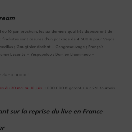
dream
l du 16 juin prochain, les six derniers qualifiés disposeront de
ix finalistes sont assurés d’un package de 4 500 € pour Vegas
aecilius ; Gaugthier Abribat – Congresauvage ; François
enjamin Leconte – Yespapalou ; Damien Lhommeau –
t de 50 000 € !
es du 30 mai au 10 juin.
1 000 000 € garantis sur 261 tournois
nt sur la reprise du live en France
er