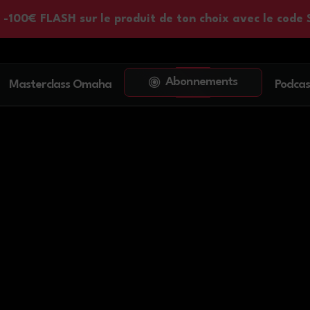
 : -100€ FLASH sur le produit de ton choix avec le code
Abonnements
Masterclass Omaha
Podcas