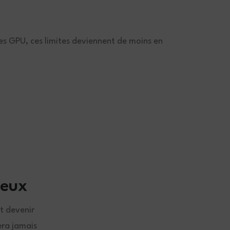
es GPU, ces limites deviennent de moins en
ieux
ut devenir
era jamais