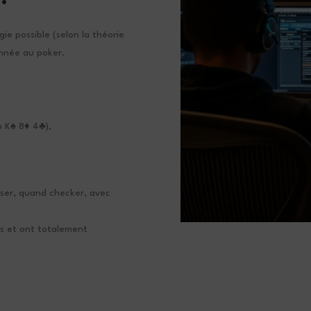
égie possible (selon la théorie
onnée au poker.
p K♠ 8♦ 4♣),
miser, quand checker, avec
s et ont totalement