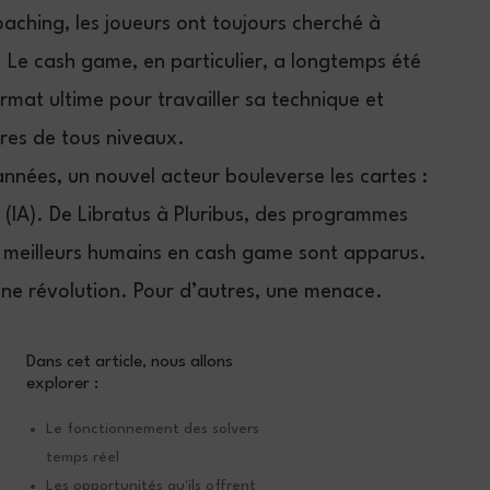
aching, les joueurs ont toujours cherché à
s. Le cash game, en particulier, a longtemps été
mat ultime pour travailler sa technique et
res de tous niveaux.
nnées, un nouvel acteur bouleverse les cartes :
lle (IA). De Libratus à Pluribus, des programmes
s meilleurs humains en cash game sont apparus.
ne révolution. Pour d’autres, une menace.
Dans cet article, nous allons
explorer :
Le fonctionnement des solvers
temps réel
Les opportunités qu'ils offrent