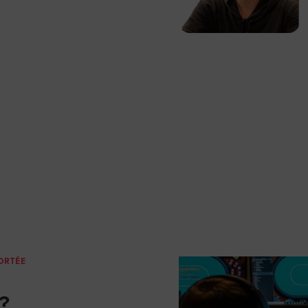
ORTÉE
 ?