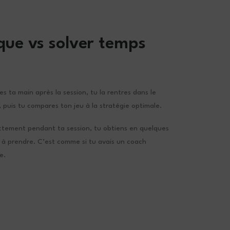
ique vs solver temps
res ta main après la session, tu la rentres dans le
s, puis tu compares ton jeu à la stratégie optimale.
ectement pendant ta session, tu obtiens en quelques
 à prendre. C’est comme si tu avais un coach
e.