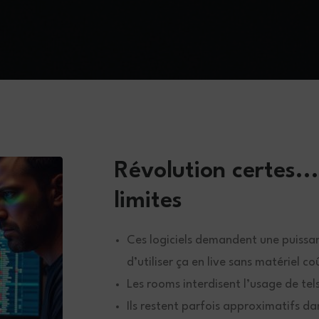
Révolution certes..
limites
Ces logiciels demandent une puissa
d’utiliser ça en live sans matériel c
Les rooms interdisent l’usage de tels
Ils restent parfois approximatifs da